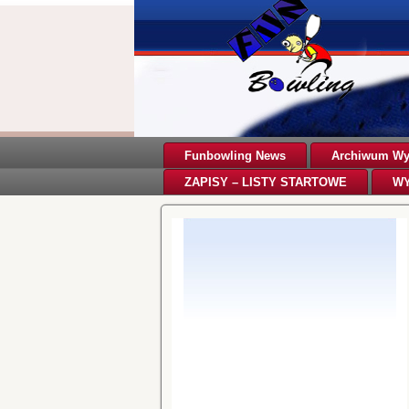
Funbowling News
Archiwum Wyn
ZAPISY – LISTY STARTOWE
WY