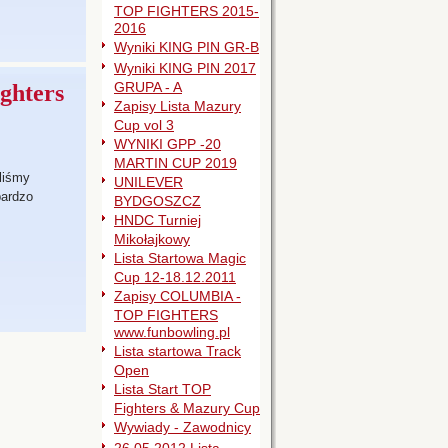
TOP FIGHTERS 2015-
2016
Wyniki KING PIN GR-B
Wyniki KING PIN 2017
GRUPA - A
ghters
Zapisy Lista Mazury
Cup vol 3
WYNIKI GPP -20
MARTIN CUP 2019
aliśmy
UNILEVER
bardzo
BYDGOSZCZ
HNDC Turniej
Mikołajkowy
Lista Startowa Magic
Cup 12-18.12.2011
Zapisy COLUMBIA -
TOP FIGHTERS
www.funbowling.pl
Lista startowa Track
Open
Lista Start TOP
Fighters & Mazury Cup
Wywiady - Zawodnicy