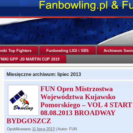
iki Top Fighters
Funbowling LIGI i SBS
Archiwum Senio
NIKI GPP -20 MARTIN CUP 2019
Miesięczne archiwum:
lipiec 2013
FUN Open Mistrzostwa
Województwa Kujawsko
Pomorskiego – VOL 4 START
08.08.2013 BROADWAY
BYDGOSZCZ
Opublikowano
11 lipca 2013
|
Autor:
FUN