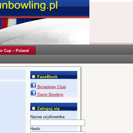
r Cup – Poland
FaceBook
Broadway Club
Dario Bowling
Zaloguj się
Nazwa użytkownika
Hasło