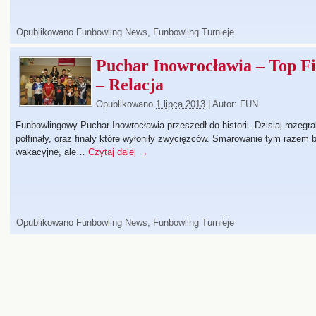
Opublikowano
Funbowling News
,
Funbowling Turnieje
Puchar Inowrocławia – Top Fi
– Relacja
Opublikowano
1 lipca 2013
|
Autor:
FUN
Funbowlingowy Puchar Inowrocławia przeszedł do historii. Dzisiaj rozegr
półfinały, oraz finały które wyłoniły zwycięzców. Smarowanie tym razem 
wakacyjne, ale…
Czytaj dalej
→
Opublikowano
Funbowling News
,
Funbowling Turnieje