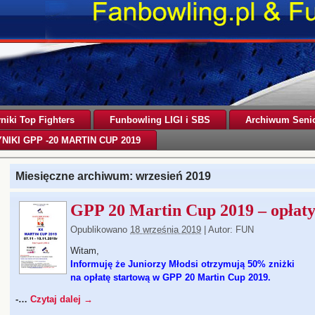
iki Top Fighters
Funbowling LIGI i SBS
Archiwum Senio
NIKI GPP -20 MARTIN CUP 2019
Miesięczne archiwum:
wrzesień 2019
GPP 20 Martin Cup 2019 – opłat
Opublikowano
18 września 2019
|
Autor:
FUN
Witam,
Informuję że Juniorzy Młodsi otrzymują 50% zniżki
na opłatę startową w GPP 20 Martin Cup 2019.
-…
Czytaj dalej
→