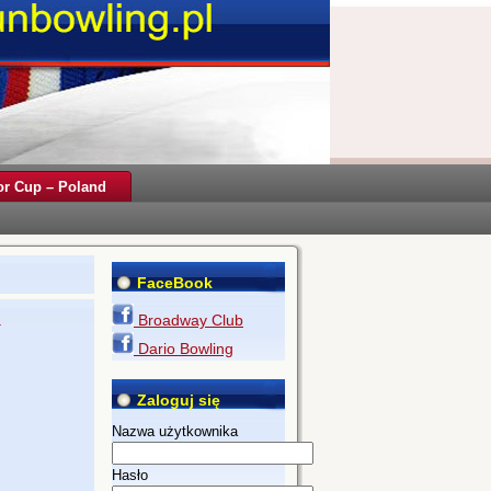
r Cup – Poland
FaceBook
Broadway Club
y
Dario Bowling
Zaloguj się
Nazwa użytkownika
Hasło