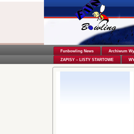
Funbowling News
Archiwum Wyn
ZAPISY – LISTY STARTOWE
WY