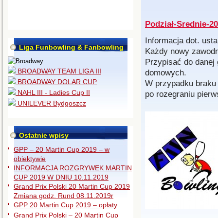
Podział-Srednie-2
Informacja dot. ust
Liga Funbowling & Fanbowling
Każdy nowy zawodni
Przypisać do danej
BROADWAY TEAM LIGA III
domowych.
BROADWAY DOLAR CUP
W przypadku braku 
NAHL III - Ladies Cup II
po rozegraniu pier
UNILEVER Bydgoszcz
Ostatnie wpisy
GPP – 20 Martin Cup 2019 – w
obiektywie
INFORMACJA ROZGRYWEK MARTIN
CUP 2019 W DNIU 10.11.2019
Grand Prix Polski 20 Martin Cup 2019
Zmiana godz. Rund 08.11.2019r
GPP 20 Martin Cup 2019 – opłaty
Grand Prix Polski – 20 Martin Cup