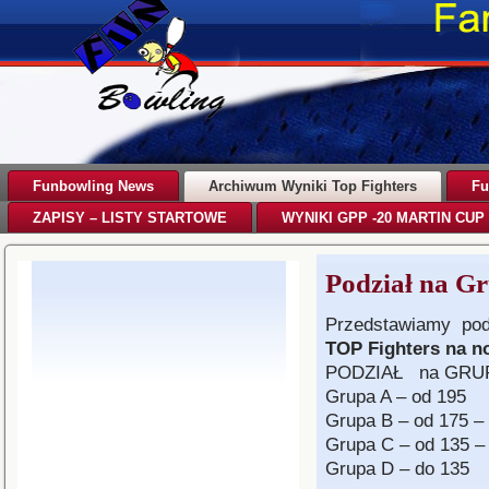
Funbowling News
Archiwum Wyniki Top Fighters
Fu
ZAPISY – LISTY STARTOWE
WYNIKI GPP -20 MARTIN CUP 
Podział na G
Przedstawiamy podz
TOP Fighters na n
PODZIAŁ na GRU
Grupa A – od 195
Grupa B – od 175 –
Grupa C – od 135 –
Grupa D – do 135