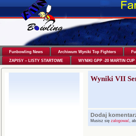
Funbowling News
Archiwum Wyniki Top Fighters
Fu
ZAPISY – LISTY STARTOWE
WYNIKI GPP -20 MARTIN CUP 
Wyniki VII Se
Dodaj komentar
Musisz się
zalogować
, a