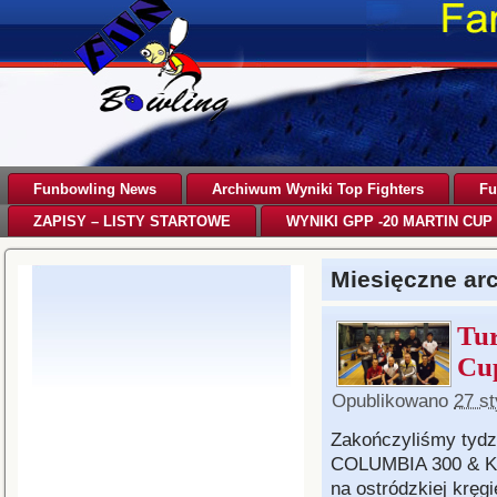
Funbowling News
Archiwum Wyniki Top Fighters
Fu
ZAPISY – LISTY STARTOWE
WYNIKI GPP -20 MARTIN CUP 
Miesięczne a
Tu
Cu
Opublikowano
27 s
Zakończyliśmy tydzi
COLUMBIA 300 & Ki
na ostródzkiej kręgie