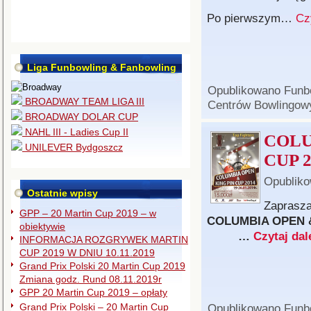
Po pierwszym…
Cz
Liga Funbowling & Fanbowling
Opublikowano
Funb
BROADWAY TEAM LIGA III
Centrów Bowlingow
BROADWAY DOLAR CUP
NAHL III - Ladies Cup II
COLU
UNILEVER Bydgoszcz
CUP 2
Opublik
Ostatnie wpisy
Zaprasza
GPP – 20 Martin Cup 2019 – w
COLUMBIA OPEN &
obiektywie
…
Czytaj dal
INFORMACJA ROZGRYWEK MARTIN
CUP 2019 W DNIU 10.11.2019
Grand Prix Polski 20 Martin Cup 2019
Zmiana godz. Rund 08.11.2019r
GPP 20 Martin Cup 2019 – opłaty
Grand Prix Polski – 20 Martin Cup
Opublikowano
Funb