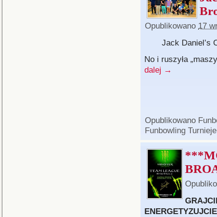
Br
Opublikowano
17 w
Jack Daniel’s 
No i ruszyła „maszy
dalej
→
Opublikowano
Funb
Funbowling Turnieje
***M
BRO
Opublik
GRAJCI
ENERGETYZUJCIE S