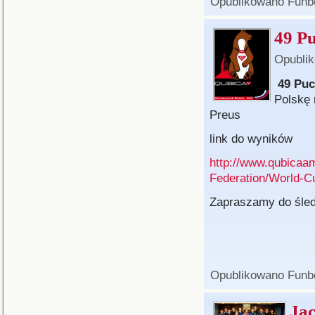
Opublikowano
Funb
49 P
Opubli
49 Puc
Polskę 
Preus
link do wyników
http://www.qubicaa
Federation/World-C
Zapraszamy do śl
Opublikowano
Funb
Jac