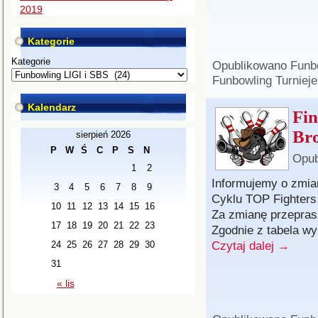
2019
Kategorie
Kategorie
Opublikowano
Funb
Funbowling Turnieje
Kalendarz
Fin
Br
sierpień 2026
P
W
Ś
C
P
S
N
Opub
1
2
Informujemy o zmian
3
4
5
6
7
8
9
Cyklu TOP Fighters
10
11
12
13
14
15
16
Za zmianę przepra
17
18
19
20
21
22
23
Zgodnie z tabela w
Czytaj dalej
→
24
25
26
27
28
29
30
31
« lis