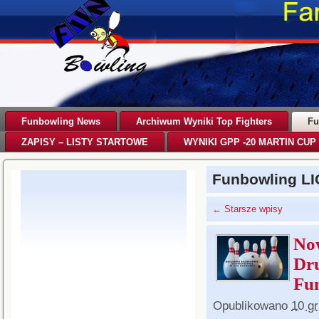
Funbowling News
Archiwum Wyniki Top Fighters
Fu
ZAPISY – LISTY STARTOWE
WYNIKI GPP -20 MARTIN CUP 
Funbowling LI
←
Starsze wpisy
No
Dr
Fu
Opublikowano
10 g