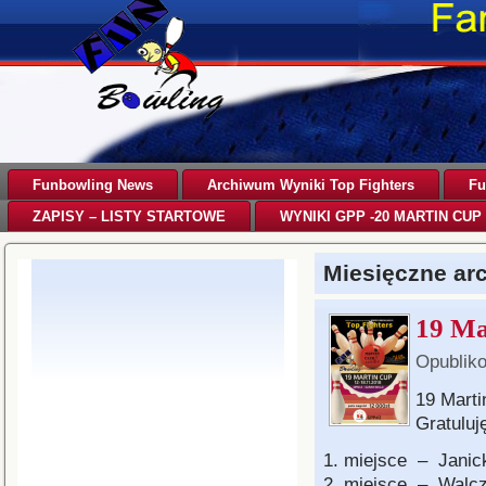
Funbowling News
Archiwum Wyniki Top Fighters
Fu
ZAPISY – LISTY STARTOWE
WYNIKI GPP -20 MARTIN CUP 
Miesięczne a
19 Ma
Opublik
19 Marti
Gratulu
1. miejsce – Janic
2. miejsce – Walc