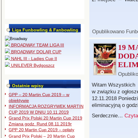
Liga Funbowling & Fanbowling
Opublikowano
Funb
BROADWAY TEAM LIGA III
19 M
BROADWAY DOLAR CUP
DOD
NAHL III - Ladies Cup II
ELI
UNILEVER Bydgoszcz
Opublik
Witam Wszystkich
Ostatnie wpisy
w związku z ogłosz
GPP – 20 Martin Cup 2019 – w
12.11.2018 Poniedz
obiektywie
eliminacyjną o godz
INFORMACJA ROZGRYWEK MARTIN
CUP 2019 W DNIU 10.11.2019
Serdecznie…
Czyta
Grand Prix Polski 20 Martin Cup 2019
Zmiana godz. Rund 08.11.2019r
GPP 20 Martin Cup 2019 – opłaty
Grand Prix Polski – 20 Martin Cup