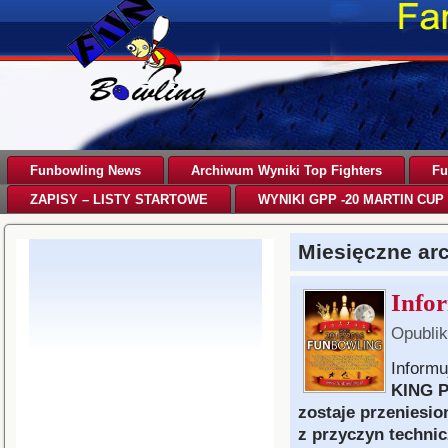
Funbowling News
Archiwum Wyniki Top Fighters
Fu
ZAPISY – LISTY STARTOWE
WYNIKI GPP -20 MARTIN CUP 
Miesięczne a
Info
Opubli
Informu
KING P
zostaje przeniesi
z przyczyn techni