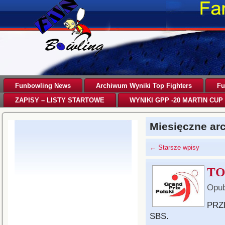
Funbowling News
Archiwum Wyniki Top Fighters
Fu
ZAPISY – LISTY STARTOWE
WYNIKI GPP -20 MARTIN CUP 
Miesięczne a
←
Starsze wpisy
TO
Opub
PRZ
SBS.