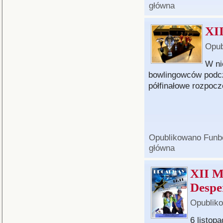
główna
XII
Opub
W ni
bowlingowców podcz
półfinałowe rozpoc
Opublikowano
Funb
główna
XII M
Despe
Opublik
6 listop