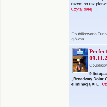
razem po raz pierw
Czytaj dalej
→
Opublikowano
Funb
główna
Perfec
09.11.
Opubliko
9 listopa
„Broadway Dolar CU
eliminacją XII…
Cz