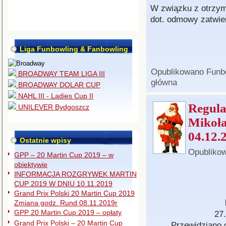
W związku z otrzym
dot. odmowy zatwi
Liga Funbowling & Fanbowling
Opublikowano
Funb
BROADWAY TEAM LIGA III
główna
BROADWAY DOLAR CUP
NAHL III - Ladies Cup II
Regul
UNILEVER Bydgoszcz
Mikoła
04.12.
Ostatnie wpisy
Opubliko
GPP – 20 Martin Cup 2019 – w
obiektywie
INFORMACJA ROZGRYWEK MARTIN
CUP 2019 W DNIU 10.11.2019
Grand Prix Polski 20 Martin Cup 2019
Zmiana godz. Rund 08.11.2019r
GPP 20 Martin Cup 2019 – opłaty
27
Grand Prix Polski – 20 Martin Cup
Przewidziano