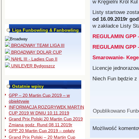
w Kręgielni Król Kul
Listy startowe zos
od 16.09.2019r god
w zakładce Listy St
Liga Funbowling & Fanbowling
REGULAMIN GPP – 
BROADWAY TEAM LIGA III
REGULAMIN GPP – 
BROADWAY DOLAR CUP
Smarowanie- Kege
NAHL III - Ladies Cup II
UNILEVER Bydgoszcz
Licencje jednorazo
Niech Fun będzie 
Ostatnie wpisy
GPP – 20 Martin Cup 2019 – w
obiektywie
INFORMACJA ROZGRYWEK MARTIN
Opublikowano
Funb
CUP 2019 W DNIU 10.11.2019
Grand Prix Polski 20 Martin Cup 2019
Zmiana godz. Rund 08.11.2019r
Możliwość komentow
GPP 20 Martin Cup 2019 – opłaty
Grand Prix Polski – 20 Martin Cup