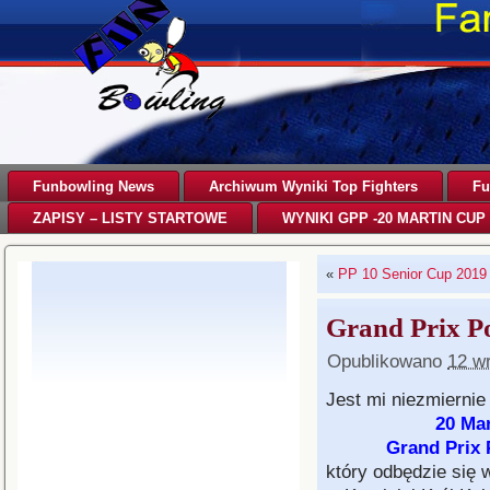
Funbowling News
Archiwum Wyniki Top Fighters
Fu
ZAPISY – LISTY STARTOWE
WYNIKI GPP -20 MARTIN CUP 
«
PP 10 Senior Cup 2019
Grand Prix P
Opublikowano
12 w
Jest mi niezmiernie
20 Martin 
Grand Prix Pol
który odbędzie się 