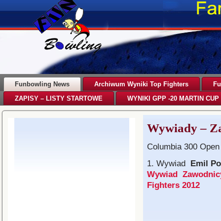
Funbowling News
Archiwum Wyniki Top Fighters
Fu
ZAPISY – LISTY STARTOWE
WYNIKI GPP -20 MARTIN CUP 
Wywiady – Z
Columbia 300 Open 
1. Wywiad
Emil Po
Wywiad Zawodnicy
Fighters 2012