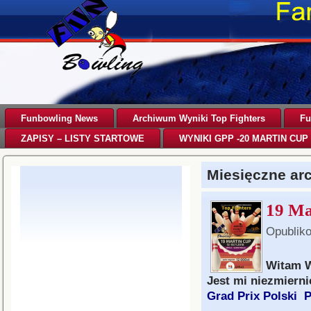
Funbowling News
Archiwum Wyniki Top Fighters
Fu
ZAPISY – LISTY STARTOWE
WYNIKI GPP -20 MARTIN CUP 
Miesięczne a
19 Ma
Opublik
Witam 
Jest mi niezmiern
Grad Prix Polski