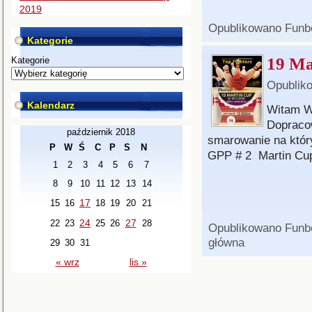
2019
Opublikowano
Funb
Kategorie
19 Ma
Kategorie
Opublik
Kalendarz
Witam W
Dopraco
październik 2018
smarowanie na któr
P
W
Ś
C
P
S
N
GPP # 2 Martin C
1
2
3
4
5
6
7
8
9
10
11
12
13
14
17
15
16
18
19
20
21
24
27
22
23
25
26
28
Opublikowano
Funb
główna
29
30
31
« wrz
lis »