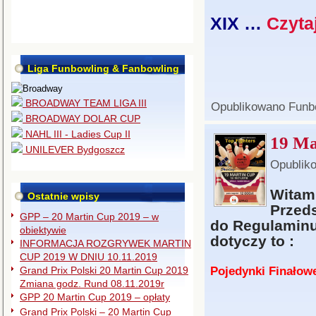
XIX …
Czyta
Liga Funbowling & Fanbowling
BROADWAY TEAM LIGA III
Opublikowano
Funb
BROADWAY DOLAR CUP
NAHL III - Ladies Cup II
19 Ma
UNILEVER Bydgoszcz
Opublik
Witam
Ostatnie wpisy
Przed
GPP – 20 Martin Cup 2019 – w
do Regulaminu
obiektywie
dotyczy to :
INFORMACJA ROZGRYWEK MARTIN
CUP 2019 W DNIU 10.11.2019
Pojedynki Finało
Grand Prix Polski 20 Martin Cup 2019
Zmiana godz. Rund 08.11.2019r
GPP 20 Martin Cup 2019 – opłaty
Grand Prix Polski – 20 Martin Cup