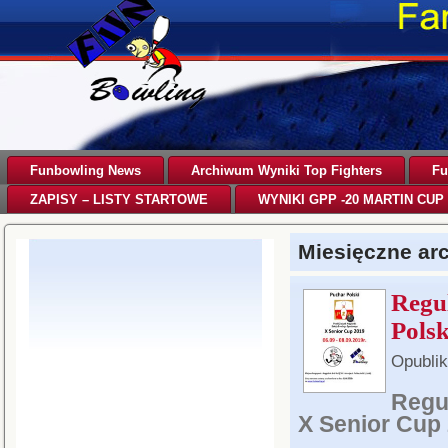
Funbowling News
Archiwum Wyniki Top Fighters
Fu
ZAPISY – LISTY STARTOWE
WYNIKI GPP -20 MARTIN CUP 
Miesięczne a
Regu
Polsk
Opubli
Regu
X Senior Cup