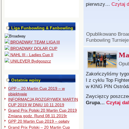
pierwszy…
Czytaj 
Liga Funbowling & Fanbowling
Opublikowano
Broa
Funbowling Turnieje
BROADWAY TEAM LIGA III
BROADWAY DOLAR CUP
Ma
NAHL III - Ladies Cup II
UNILEVER Bydgoszcz
Opub
Zakończyliśmy tyg
I z cyklu Top Fight
Ostatnie wpisy
w KING PIN Ostród
GPP – 20 Martin Cup 2019 – w
obiektywie
Zwycięzcy poszczeg
INFORMACJA ROZGRYWEK MARTIN
Grupa…
Czytaj da
CUP 2019 W DNIU 10.11.2019
Grand Prix Polski 20 Martin Cup 2019
Zmiana godz. Rund 08.11.2019r
GPP 20 Martin Cup 2019 – opłaty
Grand Prix Polski – 20 Martin Cup