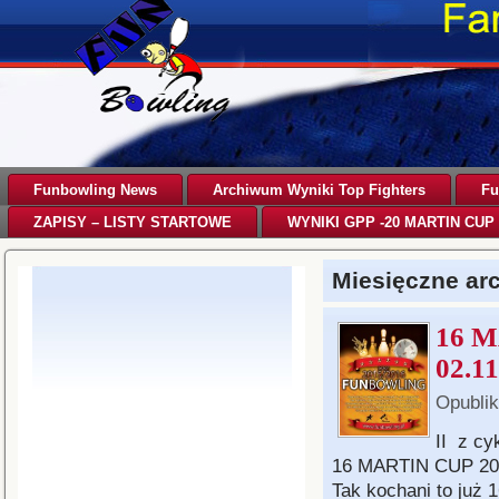
Funbowling News
Archiwum Wyniki Top Fighters
Fu
ZAPISY – LISTY STARTOWE
WYNIKI GPP -20 MARTIN CUP 
Miesięczne a
16 M
02.11
Opubli
II z cy
16 MARTIN CUP 20
Tak kochani to już 