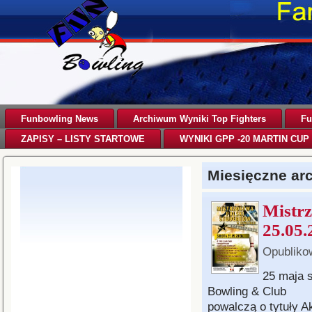
Funbowling News
Archiwum Wyniki Top Fighters
Fu
ZAPISY – LISTY STARTOWE
WYNIKI GPP -20 MARTIN CUP 
Miesięczne a
Mistrz
25.05.
Opubliko
25 maja 
Bowling & Club
powalczą o tytuły A